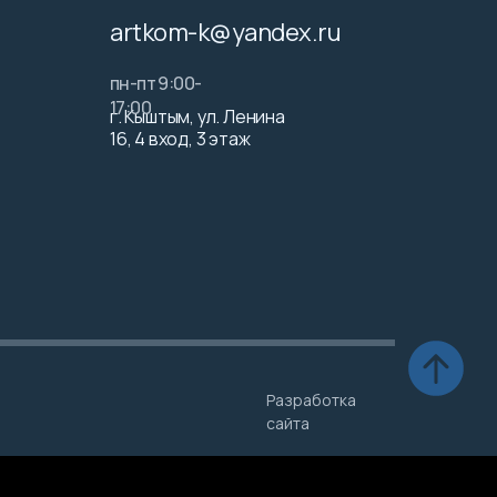
artkom-k@yandex.ru
пн-пт 9:00-
17:00
г. Кыштым, ул. Ленина
16, 4 вход, 3 этаж
Разработка
сайта