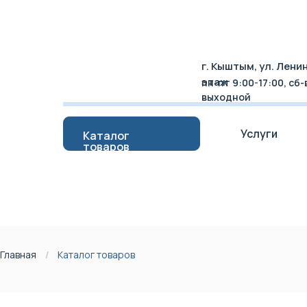
г. Кыштым, ул. Ленина
этаж
пн-пт 9:00-17:00, сб-
выходной
Услуги
Каталог
товаров
Услуги
Каталог
товаров
Главная
/
Каталог товаров