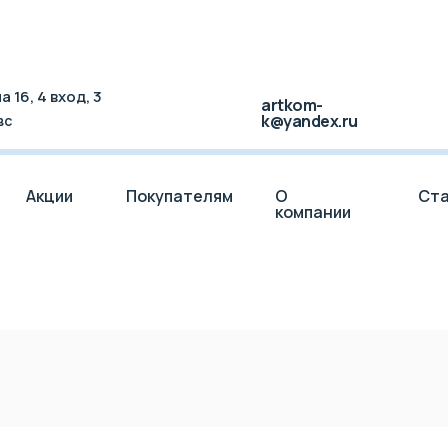
 16, 4 вход, 3
artkom-
k@yandex.ru
вс
Акции
Покупателям
О
Ста
компании
Акции
Покупателям
О
Ста
компании