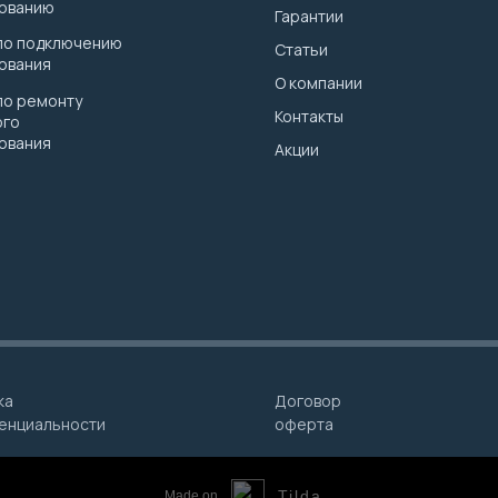
ованию
Гарантии
 по подключению
Статьи
ования
О компании
по ремонту
Контакты
ого
ования
Акции
ка
Договор
енциальности
оферта
Tilda
Made on